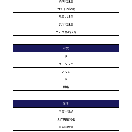
納期の課題
コストの課題
品質の課題
試作の課題
ゴム金型の課題
材質
鉄
ステンレス
アルミ
銅
樹脂
業界
産業用部品
工作機械関連
自動車関連