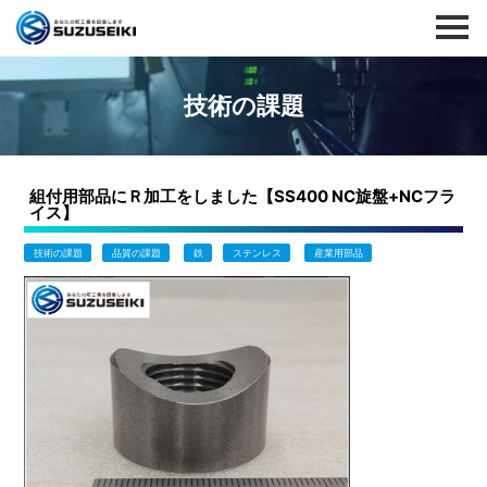
技術の課題
組付用部品にＲ加工をしました【SS400 NC旋盤+NCフラ
イス】
技術の課題
品質の課題
鉄
ステンレス
産業用部品