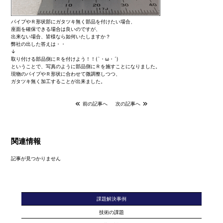
パイプやＲ形状部にガタツキ無く部品を付けたい場合、
座面を確保できる場合は良いのですが、
出来ない場合、皆様なら如何いたしますか？
弊社の出した答えは・・
↓
取り付ける部品側にＲを付けよう！！(`・ω・´)
ということで、写真のように部品側にＲを施すことになりました。
現物のパイプやＲ形状に合わせて微調整しつつ、
ガタツキ無く加工することが出来ました。
前の記事へ
次の記事へ
関連情報
記事が見つかりません
課題解決事例
技術の課題