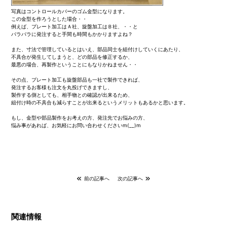
写真はコントロールカバーのゴム金型になります。
この金型を作ろうとした場合・・
例えば、プレート加工はＡ社、旋盤加工はＢ社、・・と
バラバラに発注すると手間も時間もかかりますよね？
また、寸法で管理しているとはいえ、部品同士を組付けしていくにあたり、
不具合が発生してしまうと、どの部品を修正するか、
最悪の場合、再製作ということにもなりかねません・・
その点、プレート加工も旋盤部品も一社で製作できれば、
発注するお客様も注文を丸投げできますし、
製作する側としても、相手物との確認が出来るため、
組付け時の不具合も減らすことが出来るというメリットもあるかと思います。
もし、金型や部品製作をお考えの方、発注先でお悩みの方、
悩み事があれば、お気軽にお問い合わせくださいm(__)m
前の記事へ
次の記事へ
関連情報