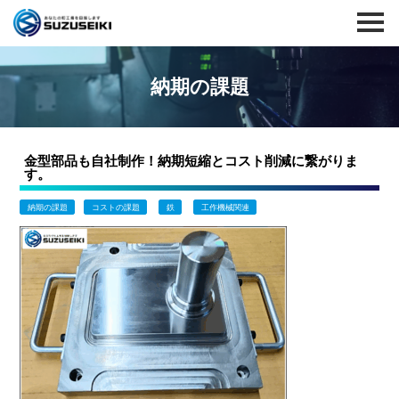
納期の課題
金型部品も自社制作！納期短縮とコスト削減に繋がりま
す。
納期の課題
コストの課題
鉄
工作機械関連