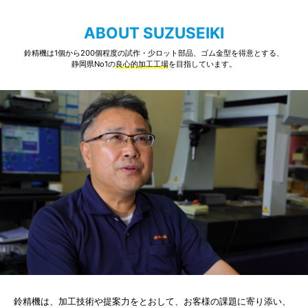
ABOUT SUZUSEIKI
鈴精機は1個から200個程度の試作・少ロット部品、ゴム金型を得意とする、
静岡県No1の
良心的加工工場
を目指しています。
鈴精機は、加工技術や提案力をとおして、お客様の課題に寄り添い、