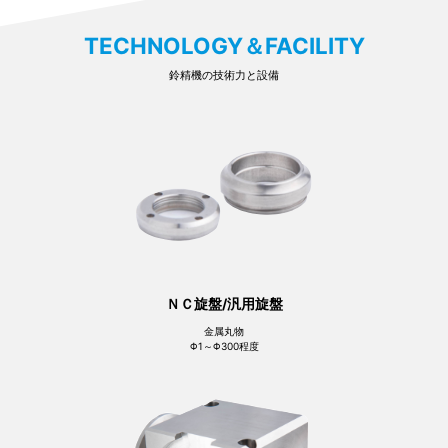
TECHNOLOGY＆FACILITY
鈴精機の技術力と設備
ＮＣ旋盤/汎用旋盤
金属丸物
Φ1～Φ300程度