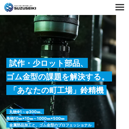
試作・少ロット部品、
ゴム金型の課題を解決する。
「あなたの町工場」鈴精機
丸物Φ1～φ300㎜、
角物10㎜×10㎜～1000㎜×500㎜
金属部品加工と、ゴム金型のプロフェッショナル