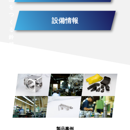
を
つ
設備情報
く
る
鈴
精
機
の
ハ
イ
ブ
リ
ッ
ト
加
工
と
製品事例