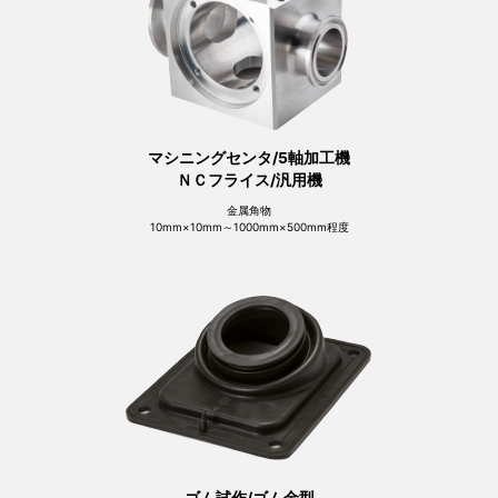
マシニングセンタ/5軸加工機
ＮＣフライス/汎用機
金属角物
10mm×10mm～1000mm×500mm程度