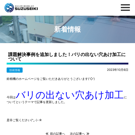
新着情報
課題解決事例を追加しました！バリの出ない穴あけ加工に
ついて
2023年10月6日
技術情報
鈴精機のホームページをご覧いただきありがとうございます(‘◇’)ゞ
バリの出ない穴あけ加工
今回は
に
ついてというテーマで記事を更新しました。
是非ご覧ください(^_-)-☆
前の記事へ
次の記事へ