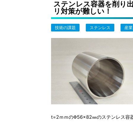
ステンレス容器を削り出し
リ対策が難しい！
技術の課題
ステンレス
産業
t=2ｍｍのΦ56×82㎜のステンレス