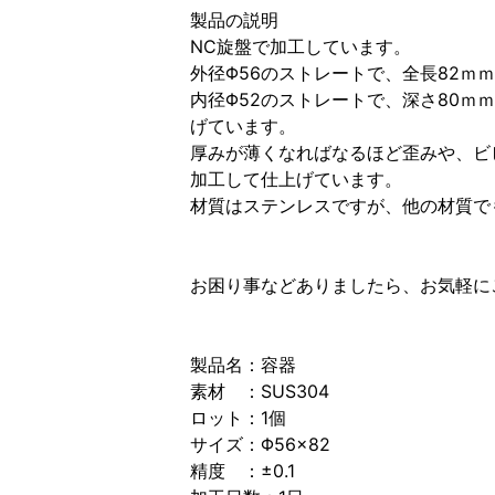
製品の説明
NC旋盤で加工しています。
外径Φ56のストレートで、全長82ｍ
内径Φ52のストレートで、深さ80ｍ
げています。
厚みが薄くなればなるほど歪みや、ビ
加工して仕上げています。
材質はステンレスですが、他の材質で
お困り事などありましたら、お気軽に
製品名：容器
素材 ：SUS304
ロット：1個
サイズ：Φ56×82
精度 ：±0.1